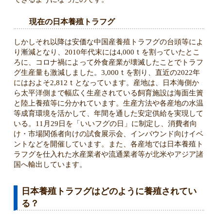
現在の日本養殖トラフグ
しかしそれ以降は安価な中国産養殖トラフグの台頭等によ
り漸減となり、2010年代末には4,000ｔを割っていたとこ
ろに、コロナ禍によって外食産業が壊滅したことでトラフ
グ生産量も激減しました。3,000ｔを割り、直近の2022年
にはおよそ2,812ｔとなっています。産地は、日本海側か
ら太平洋側まで幅広く生産されている飼育施設は海面生簀
と陸上養殖等に分かれています。生産方法や各産地の水温
等成育環境を活かして、年間を通した安定供給を実現して
いる。11月29日を「いいフグの日」に制定し、消費者向
け・市場関係者向けの試食展示会、インバウンド向けイベ
ントなどを開催しています。また、各産地では日本養殖ト
ラフグを仕入れた水産業者や流通業者等が北米やアジア諸
国へ輸出しています。
日本養殖トラフグはどのように養殖されてい
る？