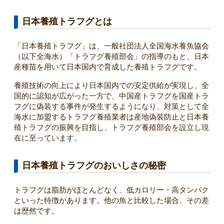
日本養殖トラフグとは
「日本養殖トラフグ」は、一般社団法人全国海水養魚協会
（以下全海水）「トラフグ養殖部会」の指導のもと、日本
産種苗を用いて日本国内で育成した養殖トラフグです。
養殖技術の向上により日本国内での安定供給が実現し、全
国的に認知が広がった一方で、中国産トラフグを国産トラ
フグに偽装する事件が発生するようになり、対策として全
海水に加盟するトラフグ養殖業者は産地偽装防止と日本養
殖トラフグの振興を目指し、トラフグ養殖部会を設立し現
在に至っています。
日本養殖トラフグのおいしさの秘密
トラフグは脂肪がほとんどなく、低カロリー・高タンパク
といった特徴があります。他の魚と比較した場合、その差
は歴然です。