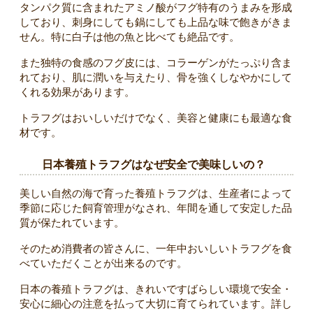
タンパク質に含まれたアミノ酸がフグ特有のうまみを形成
しており、刺身にしても鍋にしても上品な味で飽きがきま
せん。特に白子は他の魚と比べても絶品です。
また独特の食感のフグ皮には、コラーゲンがたっぷり含ま
れており、肌に潤いを与えたり、骨を強くしなやかにして
くれる効果があります。
トラフグはおいしいだけでなく、美容と健康にも最適な食
材です。
日本養殖トラフグはなぜ安全で美味しいの？
美しい自然の海で育った養殖トラフグは、生産者によって
季節に応じた飼育管理がなされ、年間を通して安定した品
質が保たれています。
そのため消費者の皆さんに、一年中おいしいトラフグを食
べていただくことが出来るのです。
日本の養殖トラフグは、きれいですばらしい環境で安全・
安心に細心の注意を払って大切に育てられています。詳し