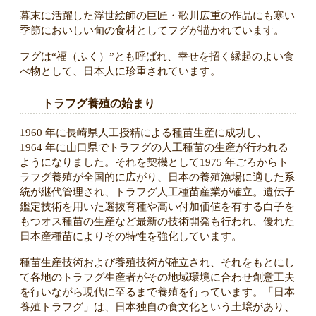
幕末に活躍した浮世絵師の巨匠・歌川広重の作品にも寒い
季節においしい旬の食材としてフグが描かれています。
フグは“福（ふく）”とも呼ばれ、幸せを招く縁起のよい食
べ物として、日本人に珍重されています。
トラフグ養殖の始まり
1960 年に長崎県人工授精による種苗生産に成功し、
1964 年に山口県でトラフグの人工種苗の生産が行われる
ようになりました。それを契機として1975 年ごろからト
ラフグ養殖が全国的に広がり、日本の養殖漁場に適した系
統が継代管理され、トラフグ人工種苗産業が確立。遺伝子
鑑定技術を用いた選抜育種や高い付加価値を有する白子を
もつオス種苗の生産など最新の技術開発も行われ、優れた
日本産種苗によりその特性を強化しています。
種苗生産技術および養殖技術が確立され、それをもとにし
て各地のトラフグ生産者がその地域環境に合わせ創意工夫
を行いながら現代に至るまで養殖を行っています。「日本
養殖トラフグ」は、日本独自の食文化という土壌があり、