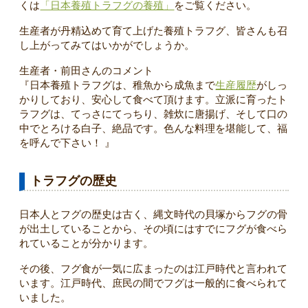
くは
「日本養殖トラフグの養殖」
をご覧ください。
生産者が丹精込めて育て上げた養殖トラフグ、皆さんも召
し上がってみてはいかがでしょうか。
生産者・前田さんのコメント
『日本養殖トラフグは、稚魚から成魚まで
生産履歴
がしっ
かりしており、安心して食べて頂けます。立派に育ったト
ラフグは、てっさにてっちり、雑炊に唐揚げ、そして口の
中でとろける白子、絶品です。色んな料理を堪能して、福
を呼んで下さい！ 』
トラフグの歴史
日本人とフグの歴史は古く、縄文時代の貝塚からフグの骨
が出土していることから、その頃にはすでにフグが食べら
れていることが分かります。
その後、フグ食が一気に広まったのは江戸時代と言われて
います。江戸時代、庶民の間でフグは一般的に食べられて
いました。