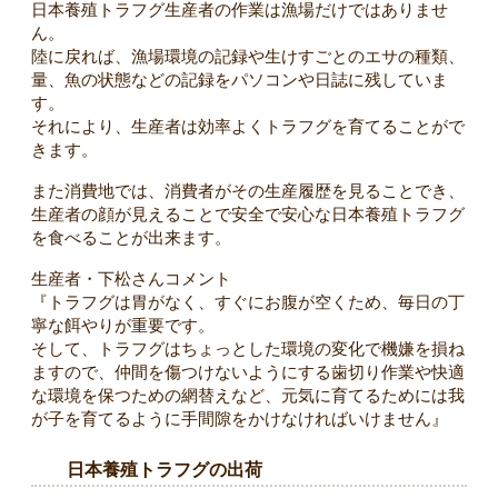
日本養殖トラフグ生産者の作業は漁場だけではありませ
ん。
陸に戻れば、漁場環境の記録や生けすごとのエサの種類、
量、魚の状態などの記録をパソコンや日誌に残していま
す。
それにより、生産者は効率よくトラフグを育てることがで
きます。
また消費地では、消費者がその生産履歴を見ることでき、
生産者の顔が見えることで安全で安心な日本養殖トラフグ
を食べることが出来ます。
生産者・下松さんコメント
『トラフグは胃がなく、すぐにお腹が空くため、毎日の丁
寧な餌やりが重要です。
そして、トラフグはちょっとした環境の変化で機嫌を損ね
ますので、仲間を傷つけないようにする歯切り作業や快適
な環境を保つための網替えなど、元気に育てるためには我
が子を育てるように手間隙をかけなければいけません』
日本養殖トラフグの出荷