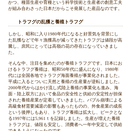
かつ、種苗生産や育種という科学技術と生産者の創意工夫
が組み合わさった日本だからこそ発展した産品なのです。
トラフグの乱獲と養殖トラフグ
しかし、昭和に入り1980年代になると好景気を背景にし
た乱獲などで年々漁獲高が減ってきたトラフグは値段が高
騰し、庶民にとっては高嶺の花の存在になっていきまし
た。
そんな中、注目を集めたのが養殖トラフグです。日本にお
けるトラフグ養殖は、昭和50年代に盛んになり、1980年
代には全国各地でトラフグ海面養殖が事業化されました。
平成に入るとついに天然と養殖の生産量が逆転しました。
2000年代からはかけ流し式陸上養殖の事業化も進み、海
面・陸上双方において食品の安全性と供給の安定性が担保
された養殖産業が定着していきました。バブル崩壊による
高級食材需要減退の影響もあったものの、外食産業の成長
という後押しもあり、トラフグ養殖は拡大し、ピークとな
る1997年には5,961ｔを記録しました。生産が増えた養殖
トラフグは、値段も安定し、消費者へ一年中安定して供給
できるようになったのです。