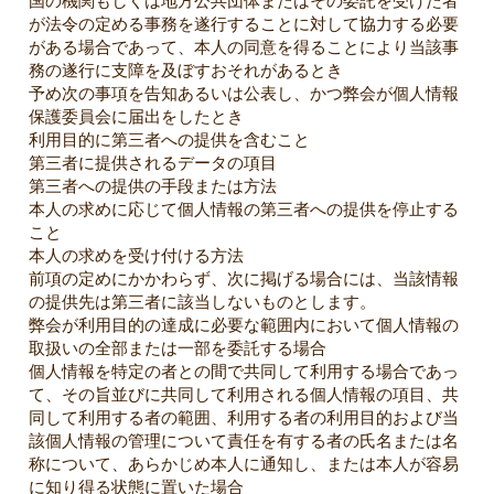
国の機関もしくは地方公共団体またはその委託を受けた者
が法令の定める事務を遂行することに対して協力する必要
がある場合であって、本人の同意を得ることにより当該事
務の遂行に支障を及ぼすおそれがあるとき
予め次の事項を告知あるいは公表し、かつ弊会が個人情報
保護委員会に届出をしたとき
利用目的に第三者への提供を含むこと
第三者に提供されるデータの項目
第三者への提供の手段または方法
本人の求めに応じて個人情報の第三者への提供を停止する
こと
本人の求めを受け付ける方法
前項の定めにかかわらず、次に掲げる場合には、当該情報
の提供先は第三者に該当しないものとします。
弊会が利用目的の達成に必要な範囲内において個人情報の
取扱いの全部または一部を委託する場合
個人情報を特定の者との間で共同して利用する場合であっ
て、その旨並びに共同して利用される個人情報の項目、共
同して利用する者の範囲、利用する者の利用目的および当
該個人情報の管理について責任を有する者の氏名または名
称について、あらかじめ本人に通知し、または本人が容易
に知り得る状態に置いた場合